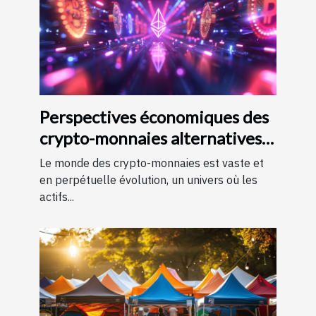
Perspectives économiques des
crypto-monnaies alternatives
moins connues avec potentiel
Le monde des crypto-monnaies est vaste et
de croissance
en perpétuelle évolution, un univers où les
actifs...