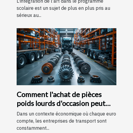
L'intégration de l'art dans le programme
scolaire est un sujet de plus en plus pris au
sérieux au...
Comment l'achat de pièces
poids lourds d'occasion peut
réduire les coûts opérationnels
Dans un contexte économique où chaque euro
des entreprises de transport
compte, les entreprises de transport sont
constamment...