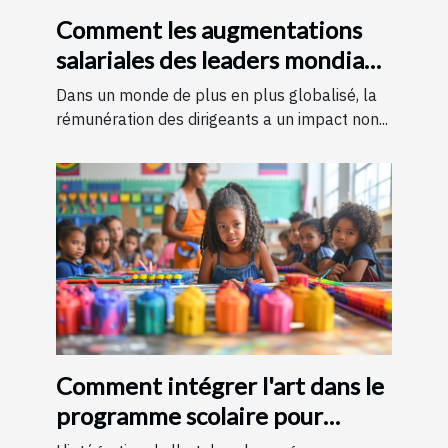
Comment les augmentations
salariales des leaders mondiaux
influencent l'économie
Dans un monde de plus en plus globalisé, la
rémunération des dirigeants a un impact non...
Comment intégrer l'art dans le
programme scolaire pour
améliorer l'apprentissage