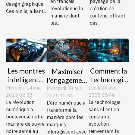
français
en français
paysage de la
design graphique.
révolutionne la
création de
Ces outils, alliant...
manière dont
contenu, offrant
les...
des...
Les montres
Comment la
Maximiser
intelligentes
technologie
l'engagement
et la santé
LiFi
Mercredi 14 mai
Lundi 28 avril
utilisateur
Mercredi 30 avril
2025 02:33
2025 05:46
2025 12:34
quelles
révolutionne
grâce à des
La révolution
La technologie
L'ère numérique a
innovations
la
chatbots IA
numérique a
sans fil est en
transformé la
pour le suivi
connectivité
sur des pages
bouleversé notre
constante
manière dont les
quotidien
internet
d'accueil
manière de suivre
évolution,
marques
notre santé au
réinventant la
interagissent avec