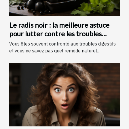
Le radis noir : la meilleure astuce
pour lutter contre les troubles
digestifs !
Vous êtes souvent confronté aux troubles digestifs
et vous ne savez pas quel remède naturel...