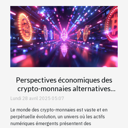
Perspectives économiques des
crypto-monnaies alternatives
moins connues avec potentiel de
Lundi 28 avril 2025 05:07
croissance
Le monde des crypto-monnaies est vaste et en
perpétuelle évolution, un univers où les actifs
numériques émergents présentent des