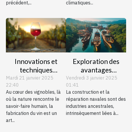
précédent,...
climatiques...
Innovations et
Exploration des
techniques
avantages
traditionnelles dans
écologiques des
Mardi 21 janvier 2025
Vendredi 3 janvier 2025
22:40
01:41
la fabrication du vin
chantiers navals
Au cœur des vignobles, là
La construction et la
locaux
où la nature rencontre le
réparation navales sont des
savoir-faire humain, la
industries ancestrales,
fabrication du vin est un
intrinsèquement liées à...
art...