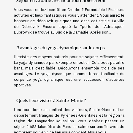
Séjour en Croatie : les incontournables à voir
Vous vous rendez bientôt en Croatie ? Formidable ! Plusieurs
activités et lieux fantastiques vous y attendent. Vous aurez le
bonheur de découvrir quelques une dans cet article. La ville
de Dubrovnik Encore appelé la ‘’perle de l’Adriatique’’
Dubrovnik se trouve au Sud de la Damaltie. Après son...
3 avantages du yoga dynamique sur le corps
Il existe des moyens naturels pour se soigner efficacement.
Le yoga dynamique par exemple en est un. Cela peut paraitre
banal mais c’est fiable. Découvrons ensemble trois de ses
avantages. Le yoga dynamique comme force tonifiante du
corps Le yoga dynamique est une succession d’activités
sportives...
Quels lieux visiter à Sainte-Marie ?
Lieu touristique accueillant des visiteurs, Sainte-Marie est un
département français de Pyrénées-Orientales et la région la
région de Languedoc-Roussillon. Vous désirez passer un
séjour à 683 kilomètre de Paris au calme sur une île avec de
nombreux souvenir, ce lieu vous convient. Nous vous...