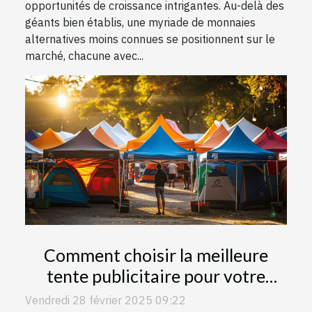
opportunités de croissance intrigantes. Au-delà des
géants bien établis, une myriade de monnaies
alternatives moins connues se positionnent sur le
marché, chacune avec...
Comment choisir la meilleure
tente publicitaire pour votre
prochain événement
Vendredi 28 février 2025 09:22