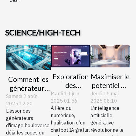
SCIENCE/HIGH-TECH
Exploration
Maximiser le
Comment les
des
potentiel de
générateurs
avantages
l'IA
Mardi 10 juin
Jeudi 15 mai
d'image
Samedi 2 août
2025 01:56
2025 08:10
de
générative
2025 12:20
transforment-
À l’ère du
L'intelligence
l'utilisation
pour la
L'essor des
ils le monde du
numérique,
artificielle
générateurs
d'un chatbot
création de
design
l’utilisation d’un
générative
d'image bouleverse
IA gratuit en
contenu
chatbot IA gratuit
révolutionne le
graphique ?
déjà les codes du