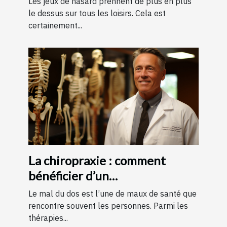
Les jeux de hasard prennent de plus en plus
le dessus sur tous les loisirs. Cela est
certainement...
La chiropraxie : comment
bénéficier d’un
remboursement ?
Le mal du dos est l’une de maux de santé que
rencontre souvent les personnes. Parmi les
thérapies...