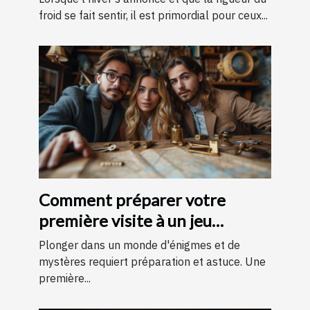
froid se fait sentir, il est primordial pour ceux...
Comment préparer votre
première visite à un jeu
d'évasion : conseils et astuces
Plonger dans un monde d'énigmes et de
pour une expérience
mystères requiert préparation et astuce. Une
première...
mémorable