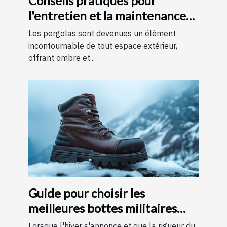
Conseils pratiques pour
l'entretien et la maintenance
des pergolas
Les pergolas sont devenues un élément
incontournable de tout espace extérieur,
offrant ombre et...
Guide pour choisir les
meilleures bottes militaires
pour l'hiver
Lorsque l'hiver s'annonce et que la rigueur du