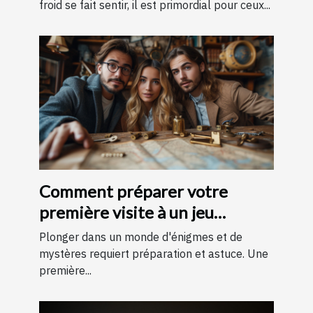
froid se fait sentir, il est primordial pour ceux...
Comment préparer votre
première visite à un jeu
d'évasion : conseils et astuces
Plonger dans un monde d'énigmes et de
pour une expérience
mystères requiert préparation et astuce. Une
première...
mémorable