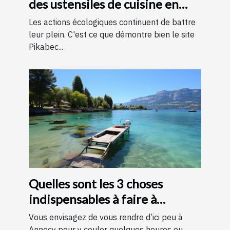
des ustensiles de cuisine en
bois
Les actions écologiques continuent de battre
leur plein. C'est ce que démontre bien le site
Pikabec...
Quelles sont les 3 choses
indispensables à faire à
Annecy ?
Vous envisagez de vous rendre d’ici peu à
Annecy pour y couler quelques heures ou