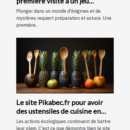
première visite à un jeu
d'évasion : conseils et astuces
Plonger dans un monde d'énigmes et de
pour une expérience
mystères requiert préparation et astuce. Une
première...
mémorable
Le site Pikabec.fr pour avoir
des ustensiles de cuisine en
bois
Les actions écologiques continuent de battre
leur plein. C'est ce que démontre bien le site