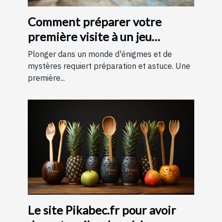
Comment préparer votre
première visite à un jeu
d'évasion : conseils et astuces
Plonger dans un monde d'énigmes et de
pour une expérience
mystères requiert préparation et astuce. Une
première...
mémorable
Le site Pikabec.fr pour avoir