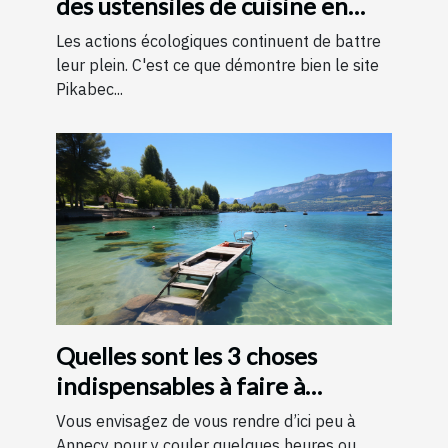
des ustensiles de cuisine en
bois
Les actions écologiques continuent de battre
leur plein. C'est ce que démontre bien le site
Pikabec...
Quelles sont les 3 choses
indispensables à faire à
Annecy ?
Vous envisagez de vous rendre d’ici peu à
Annecy pour y couler quelques heures ou