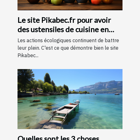
Le site Pikabec.fr pour avoir
des ustensiles de cuisine en
bois
Les actions écologiques continuent de battre
leur plein. C'est ce que démontre bien le site
Pikabec...
Quelles sont les 3 choses