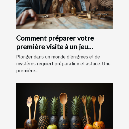
Comment préparer votre
première visite à un jeu
d'évasion : conseils et astuces
Plonger dans un monde d'énigmes et de
pour une expérience
mystères requiert préparation et astuce. Une
première...
mémorable