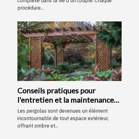
complexe dans la vie d'un couple. Chaque
procédure...
Conseils pratiques pour
l'entretien et la maintenance
des pergolas
Les pergolas sont devenues un élément
incontournable de tout espace extérieur,
offrant ombre et...