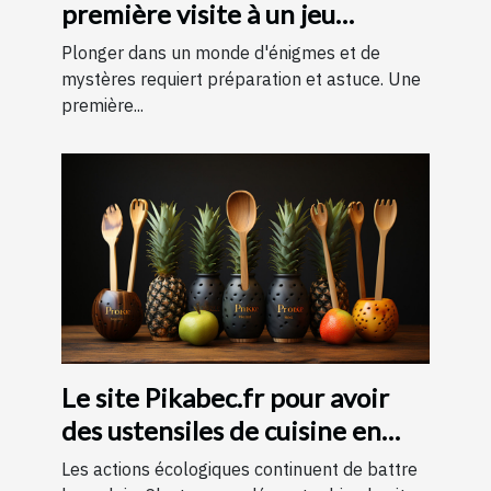
première visite à un jeu
d'évasion : conseils et astuces
Plonger dans un monde d'énigmes et de
pour une expérience
mystères requiert préparation et astuce. Une
première...
mémorable
Le site Pikabec.fr pour avoir
des ustensiles de cuisine en
bois
Les actions écologiques continuent de battre