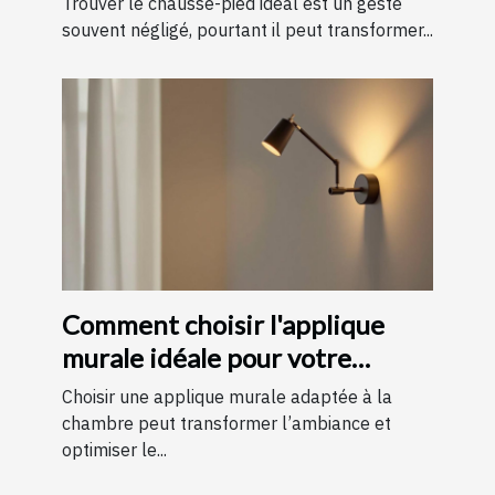
Trouver le chausse-pied idéal est un geste
souvent négligé, pourtant il peut transformer...
Comment choisir l'applique
murale idéale pour votre
chambre
Choisir une applique murale adaptée à la
chambre peut transformer l’ambiance et
optimiser le...