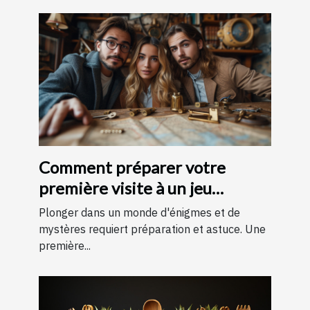
Comment préparer votre
première visite à un jeu
d'évasion : conseils et astuces
Plonger dans un monde d'énigmes et de
pour une expérience
mystères requiert préparation et astuce. Une
première...
mémorable