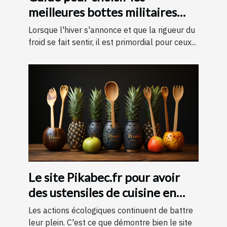
meilleures bottes militaires
pour l'hiver
Lorsque l'hiver s'annonce et que la rigueur du
froid se fait sentir, il est primordial pour ceux...
Le site Pikabec.fr pour avoir
des ustensiles de cuisine en
bois
Les actions écologiques continuent de battre
leur plein. C'est ce que démontre bien le site