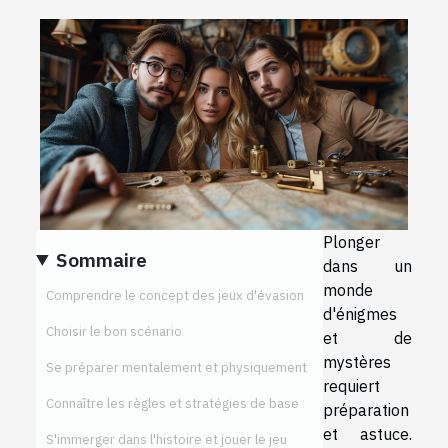
Plonger
Sommaire
dans un
monde
Comprendre le concept des jeux d'évasion
d'énigmes
Choisir le bon scénario
et de
mystères
Se préparer mentalement et physiquement
requiert
Connaître les règles et stratégies de base
préparation
et astuce.
S'immerger dans l'histoire et jouer le jeu