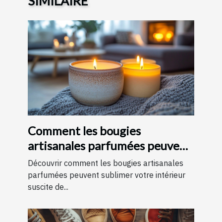
SIMILAIRE
Comment les bougies
artisanales parfumées peuvent
améliorer votre intérieur
Découvrir comment les bougies artisanales
parfumées peuvent sublimer votre intérieur
suscite de...