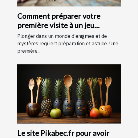
Comment préparer votre
première visite à un jeu
d'évasion : conseils et astuces
Plonger dans un monde d'énigmes et de
pour une expérience
mystères requiert préparation et astuce. Une
première...
mémorable
Le site Pikabec.fr pour avoir