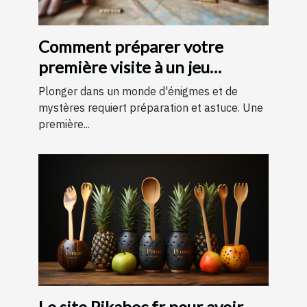
Comment préparer votre
première visite à un jeu
d'évasion : conseils et astuces
Plonger dans un monde d'énigmes et de
pour une expérience
mystères requiert préparation et astuce. Une
première...
mémorable
Le site Pikabec.fr pour avoir