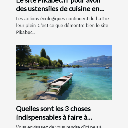
des ustensiles de cuisine en
bois
Les actions écologiques continuent de battre
leur plein. C'est ce que démontre bien le site
Pikabec...
Quelles sont les 3 choses
indispensables à faire à
Annecy ?
Vous envisagez de vous rendre d’ici peu à