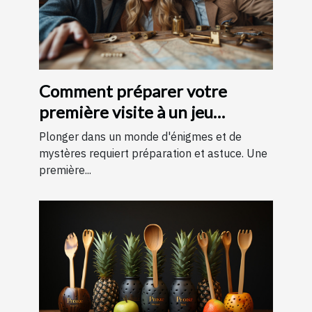
Comment préparer votre
première visite à un jeu
d'évasion : conseils et astuces
Plonger dans un monde d'énigmes et de
pour une expérience
mystères requiert préparation et astuce. Une
première...
mémorable