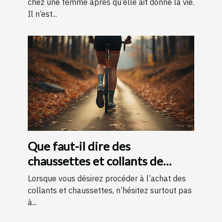
chez une femme après qu’elle ait donné la vie.
Il n’est...
Que faut-il dire des
chaussettes et collants de
contention ?
Lorsque vous désirez procéder à l’achat des
collants et chaussettes, n’hésitez surtout pas
à...