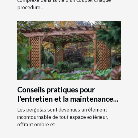
complexe dans la vie d'un couple. Chaque
procédure...
Conseils pratiques pour
l'entretien et la maintenance
des pergolas
Les pergolas sont devenues un élément
incontournable de tout espace extérieur,
offrant ombre et...