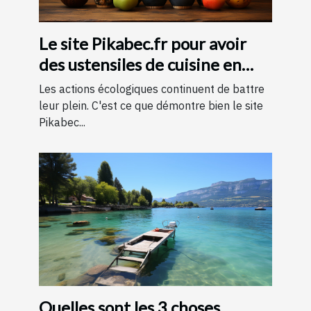
Le site Pikabec.fr pour avoir
des ustensiles de cuisine en
bois
Les actions écologiques continuent de battre
leur plein. C'est ce que démontre bien le site
Pikabec...
Quelles sont les 3 choses