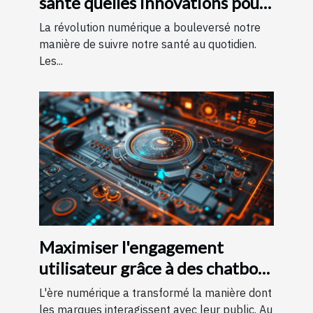
santé quelles innovations pour
le suivi quotidien
La révolution numérique a bouleversé notre
manière de suivre notre santé au quotidien.
Les...
Maximiser l'engagement
utilisateur grâce à des chatbots
IA sur des pages d'accueil
L'ère numérique a transformé la manière dont
les marques interagissent avec leur public. Au