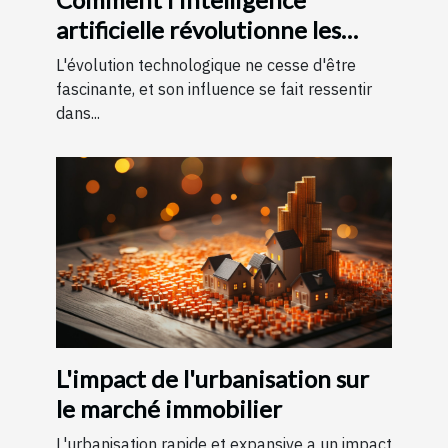
artificielle révolutionne les
soins de santé
L'évolution technologique ne cesse d'être
fascinante, et son influence se fait ressentir
dans...
L'impact de l'urbanisation sur
le marché immobilier
L'urbanisation rapide et expansive a un impact