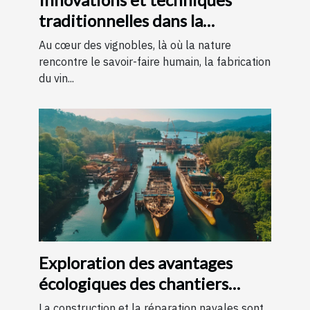
traditionnelles dans la
fabrication du vin
Au cœur des vignobles, là où la nature
rencontre le savoir-faire humain, la fabrication
du vin...
Exploration des avantages
écologiques des chantiers
navals locaux
La construction et la réparation navales sont