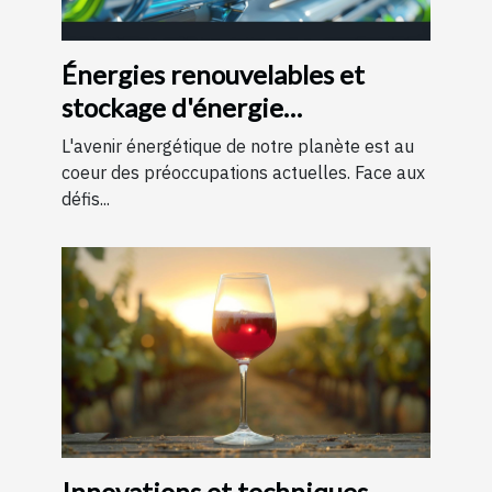
Énergies renouvelables et
stockage d'énergie
perspectives et technologies
L'avenir énergétique de notre planète est au
d'avenir
coeur des préoccupations actuelles. Face aux
défis...
Innovations et techniques