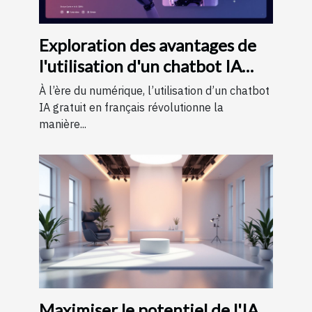
Exploration des avantages de
l'utilisation d'un chatbot IA
gratuit en français
À l’ère du numérique, l’utilisation d’un chatbot
IA gratuit en français révolutionne la
manière...
Maximiser le potentiel de l'IA