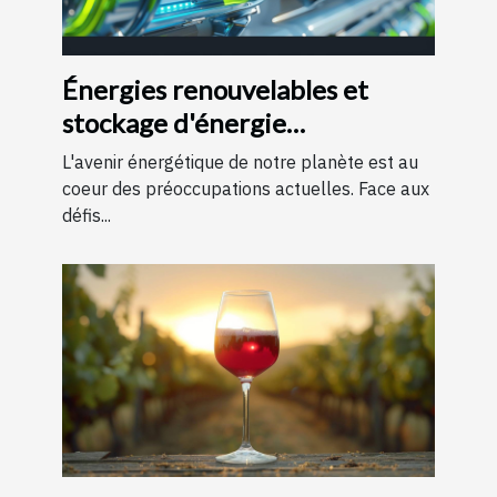
Énergies renouvelables et
stockage d'énergie
perspectives et technologies
L'avenir énergétique de notre planète est au
d'avenir
coeur des préoccupations actuelles. Face aux
défis...