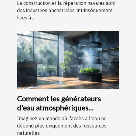
navals locaux
La construction et la réparation navales sont
des industries ancestrales, intrinsèquement
liées à...
Comment les générateurs
d'eau atmosphériques
favorisent l'autonomie en eau
Imaginez un monde où l'accès à l'eau ne
dépend plus uniquement des ressources
naturelles...