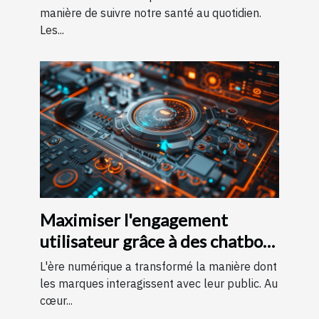
manière de suivre notre santé au quotidien.
Les...
Maximiser l'engagement
utilisateur grâce à des chatbots
IA sur des pages d'accueil
L'ère numérique a transformé la manière dont
les marques interagissent avec leur public. Au
cœur...