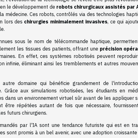
e en le développement de
robots chirurgicaux assistés par 
la médecine. Ces robots, contrôlés via des technologies hapti
on lors des
chirurgies minimalement invasives
, ce qui ajou
le.
onnues sous le nom de télécommande haptique, permetten
llement les tissues des patients, offrant une
précision opéra
umaines. En effet, ces systèmes robotisés peuvent reproduir
n infinie, éliminant ainsi les tremblements et autres mouve
autre domaine qui bénéficie grandement de l'introducti
ique. Grâce aux simulations robotisées, les étudiants en méd
 dans un environnement virtuel sûr avant de les appliquer s
ent être répétées autant de fois que nécessaire, fournissen
s futurs chirurgiens.
mmandés par l'IA sont une tendance futuriste qui est en tra
ires sont promis à un bel avenir, avec une adoption croissant