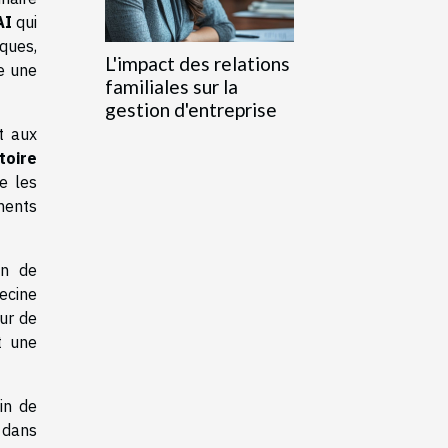
AI
qui
ques,
L'impact des relations
te une
familiales sur la
gestion d'entreprise
t aux
toire
e les
ments
on de
ecine
ur de
t une
in de
e dans