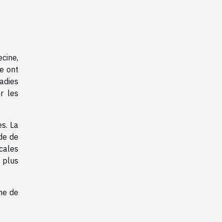
ecine,
e ont
adies
r les
s. La
de de
cales
 plus
ine de