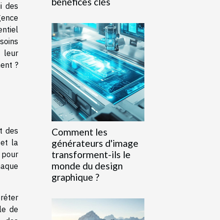
bénéfices clés
i des
gence
ntiel
soins
leur
ent ?
t des
Comment les
générateurs d'image
et la
transforment-ils le
 pour
monde du design
haque
graphique ?
réter
le de