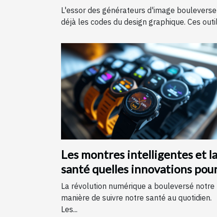
monde du design graphique ?
L'essor des générateurs d'image bouleverse
déjà les codes du design graphique. Ces outils
Les montres intelligentes et l
santé quelles innovations pou
le suivi quotidien
La révolution numérique a bouleversé notre
manière de suivre notre santé au quotidien.
Les...