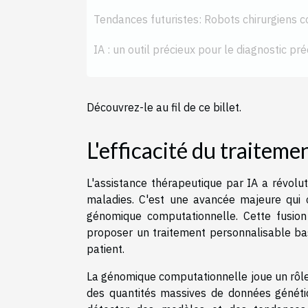
Tendances futuristes: Robots chirurgiens
IA : un outil précieux pour le diagnostic pr
Découvrez-le au fil de ce billet.
L'efficacité du traiteme
L'assistance thérapeutique par IA a révolu
maladies. C'est une avancée majeure qui 
génomique computationnelle. Cette fusio
proposer un traitement personnalisable basé
patient.
La génomique computationnelle joue un rôle 
des quantités massives de données génétiq