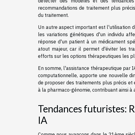
détecter des modèles et des tendances 
recommandations de traitement plus précise
du traitement.
Un autre aspect important est l'utilisation
les variations génétiques d'un individu af
réponse d'un patient à un médicament spécif
atout majeur, car il permet d'éviter les tr
efforts sur les options thérapeutiques les 
En somme, l'assistance thérapeutique par I
computationnelle, apporte une nouvelle di
de proposer des traitements plus précis et 
à la pharmaco-génomie, contribuant ainsi à a
Tendances futuristes: 
IA
Comme nous avançons dans le 21ème siècle, 