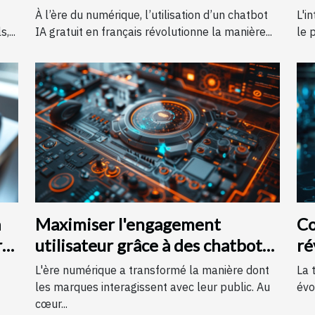
gratuit en français
co
À l’ère du numérique, l’utilisation d’un chatbot
L'i
,...
IA gratuit en français révolutionne la manière...
le 
a
Maximiser l'engagement
Co
r
utilisateur grâce à des chatbots
ré
IA sur des pages d'accueil
in
L'ère numérique a transformé la manière dont
La 
les marques interagissent avec leur public. Au
évo
cœur...