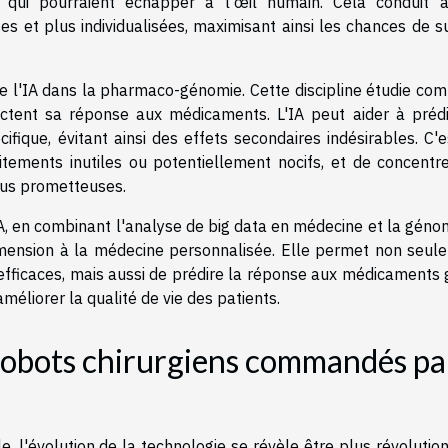
qui pourraient échapper à l'œil humain. Cela conduit 
s et plus individualisées, maximisant ainsi les chances de s
 de l'IA dans la pharmaco-génomie. Cette discipline étudie co
fectent sa réponse aux médicaments. L'IA peut aider à prédi
ique, évitant ainsi des effets secondaires indésirables. C'e
aitements inutiles ou potentiellement nocifs, et de concentre
plus prometteuses.
A, en combinant l'analyse de big data en médecine et la géno
mension à la médecine personnalisée. Elle permet non seul
efficaces, mais aussi de prédire la réponse aux médicaments 
méliorer la qualité de vie des patients.
Robots chirurgiens commandés pa
l'évolution de la technologie se révèle être plus révolution