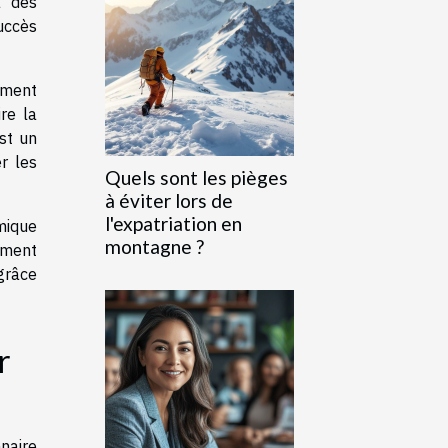
à des
uccès
mment
re la
st un
r les
Quels sont les pièges
à éviter lors de
l'expatriation en
mique
montagne ?
ement
grâce
r
naire