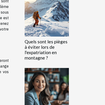
 sont
blème
e sous
e est
tenez
votre
Quels sont les pièges
à éviter lors de
l'expatriation en
montagne ?
eront
hange
e vos