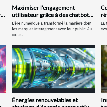
a
Maximiser l'engagement
Co
r
utilisateur grâce à des chatbots
ré
IA sur des pages d'accueil
in
L'ère numérique a transformé la manière dont
La 
les marques interagissent avec leur public. Au
évo
cœur...
Énergies renouvelables et
In