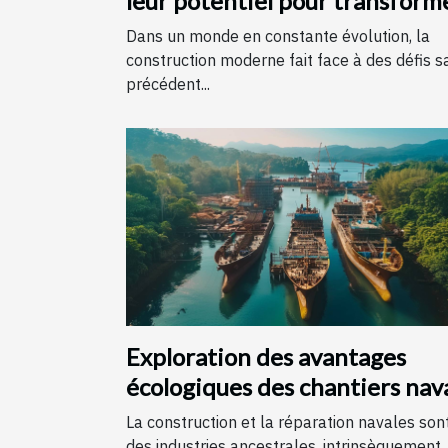
leur potentiel pour transform
la construction moderne
Dans un monde en constante évolution, la
construction moderne fait face à des défis s
précédent...
Exploration des avantages
écologiques des chantiers nav
locaux
La construction et la réparation navales son
des industries ancestrales, intrinsèquement