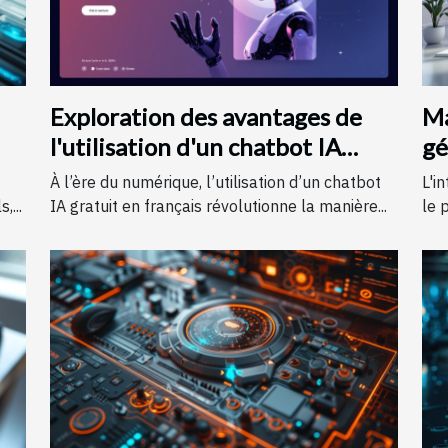
Exploration des avantages de
Ma
l'utilisation d'un chatbot IA
gé
gratuit en français
co
À l’ère du numérique, l’utilisation d’un chatbot
L'i
,...
IA gratuit en français révolutionne la manière...
le 