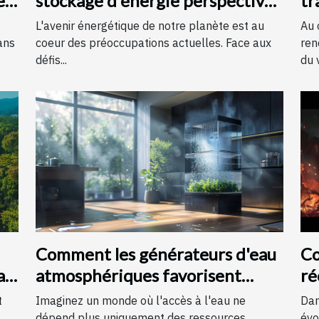
er
stockage d'énergie perspectives
tr
et technologies d'avenir
fa
L'avenir énergétique de notre planète est au
Au 
ans
coeur des préoccupations actuelles. Face aux
ren
défis...
du v
Comment les générateurs d'eau
Co
als
atmosphériques favorisent
ré
l'autonomie en eau
dé
t
Imaginez un monde où l'accès à l'eau ne
Dan
dépend plus uniquement des ressources
évo