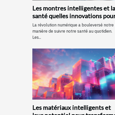
Les montres intelligentes et l
santé quelles innovations pou
le suivi quotidien
La révolution numérique a bouleversé notre
manière de suivre notre santé au quotidien.
Les...
Les matériaux intelligents et