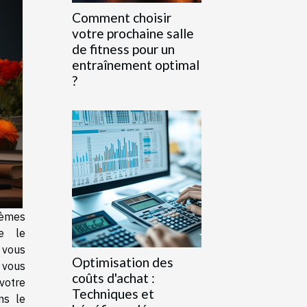
Comment choisir
votre prochaine salle
de fitness pour un
entraînement optimal
?
lèmes
e le
 vous
Optimisation des
 vous
coûts d'achat :
 votre
Techniques et
ns le