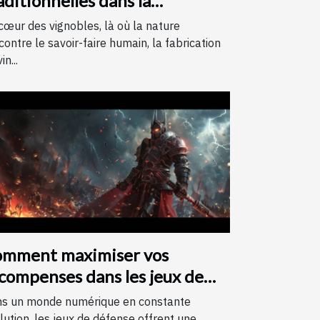
aditionnelles dans la
brication du vin
cœur des vignobles, là où la nature
contre le savoir-faire humain, la fabrication
in...
mment maximiser vos
compenses dans les jeux de
fense avec des codes
s un monde numérique en constante
lution, les jeux de défense offrent une