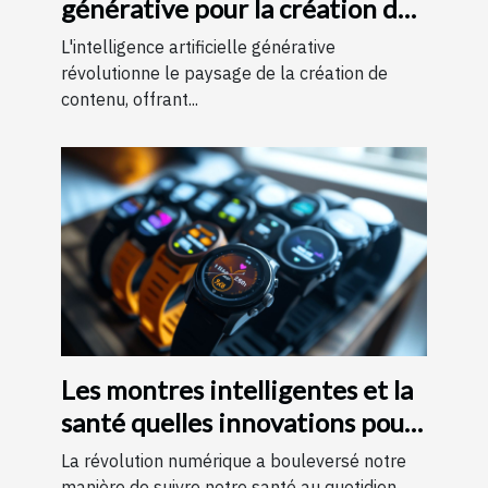
générative pour la création de
contenu
L'intelligence artificielle générative
révolutionne le paysage de la création de
contenu, offrant...
Les montres intelligentes et la
santé quelles innovations pour
le suivi quotidien
La révolution numérique a bouleversé notre
manière de suivre notre santé au quotidien.