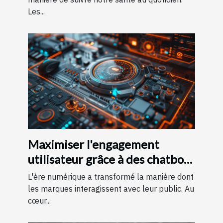
Les...
Maximiser l'engagement
utilisateur grâce à des chatbots
IA sur des pages d'accueil
L'ère numérique a transformé la manière dont
les marques interagissent avec leur public. Au
cœur...