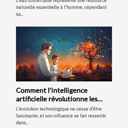
L'eau souterraine représente une ressource
naturelle essentielle à l'homme, cependant
sa...
Comment l'intelligence
artificielle révolutionne les
soins de santé
L'évolution technologique ne cesse d'être
fascinante, et son influence se fait ressentir
dans...