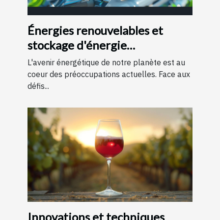
Énergies renouvelables et
stockage d'énergie
perspectives et technologies
L'avenir énergétique de notre planète est au
d'avenir
coeur des préoccupations actuelles. Face aux
défis...
Innovations et techniques