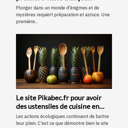
d'évasion : conseils et astuces
Plonger dans un monde d'énigmes et de
pour une expérience
mystères requiert préparation et astuce. Une
première...
mémorable
Le site Pikabec.fr pour avoir
des ustensiles de cuisine en
bois
Les actions écologiques continuent de battre
leur plein. C'est ce que démontre bien le site