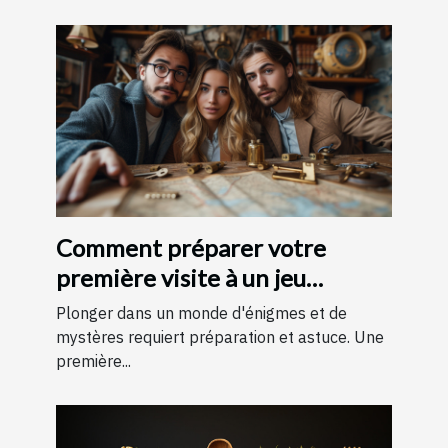
Comment préparer votre
première visite à un jeu
d'évasion : conseils et astuces
Plonger dans un monde d'énigmes et de
pour une expérience
mystères requiert préparation et astuce. Une
première...
mémorable