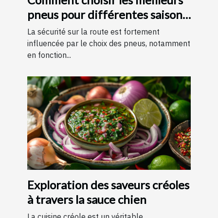
pneus pour différentes saisons
?
La sécurité sur la route est fortement
influencée par le choix des pneus, notamment
en fonction...
Exploration des saveurs créoles
à travers la sauce chien
La cuisine créole est un véritable