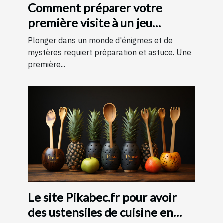
Comment préparer votre
première visite à un jeu
d'évasion : conseils et astuces
Plonger dans un monde d'énigmes et de
pour une expérience
mystères requiert préparation et astuce. Une
première...
mémorable
Le site Pikabec.fr pour avoir
des ustensiles de cuisine en