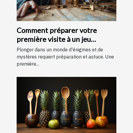
Comment préparer votre
première visite à un jeu
d'évasion : conseils et astuces
Plonger dans un monde d'énigmes et de
pour une expérience
mystères requiert préparation et astuce. Une
première...
mémorable