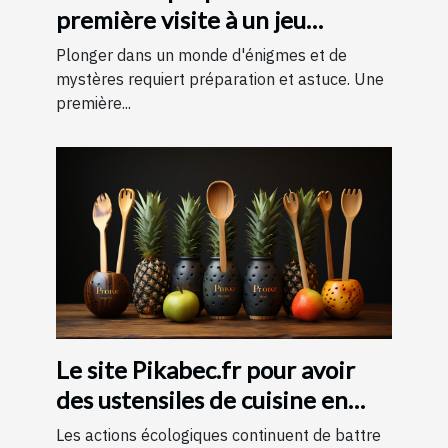
première visite à un jeu
d'évasion : conseils et astuces
Plonger dans un monde d'énigmes et de
pour une expérience
mystères requiert préparation et astuce. Une
première...
mémorable
Le site Pikabec.fr pour avoir
des ustensiles de cuisine en
bois
Les actions écologiques continuent de battre