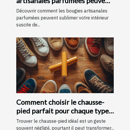
artisanales parfumées peuvent
améliorer votre intérieur
Découvrir comment les bougies artisanales
parfumées peuvent sublimer votre intérieur
suscite de...
Comment choisir le chausse-
pied parfait pour chaque type
de chaussure
Trouver le chausse-pied idéal est un geste
souvent négligé, pourtant il peut transformer...