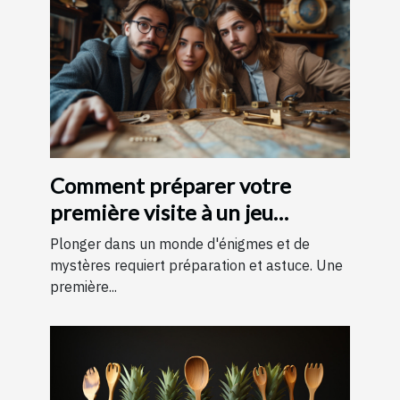
Comment préparer votre
première visite à un jeu
d'évasion : conseils et astuces
Plonger dans un monde d'énigmes et de
pour une expérience
mystères requiert préparation et astuce. Une
première...
mémorable