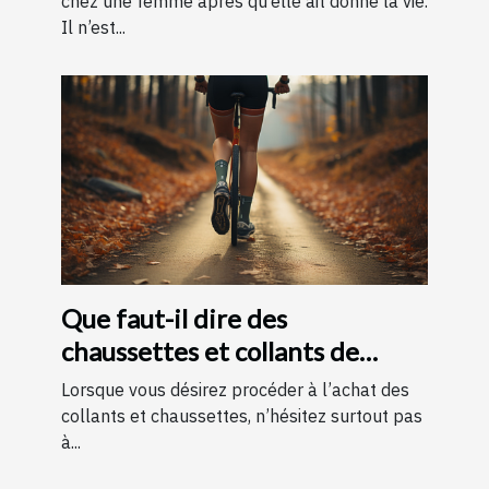
chez une femme après qu’elle ait donné la vie.
Il n’est...
Que faut-il dire des
chaussettes et collants de
contention ?
Lorsque vous désirez procéder à l’achat des
collants et chaussettes, n’hésitez surtout pas
à...