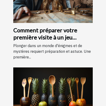
Comment préparer votre
première visite à un jeu
d'évasion : conseils et astuces
Plonger dans un monde d'énigmes et de
pour une expérience
mystères requiert préparation et astuce. Une
première...
mémorable