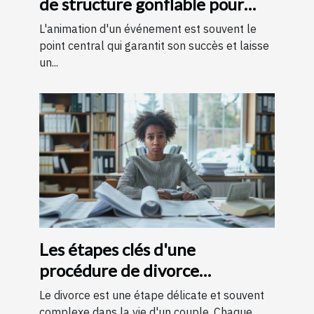
de structure gonflable pour
votre événement
L'animation d'un événement est souvent le
point central qui garantit son succès et laisse
un...
Les étapes clés d'une
procédure de divorce
expliquées simplement
Le divorce est une étape délicate et souvent
complexe dans la vie d'un couple. Chaque