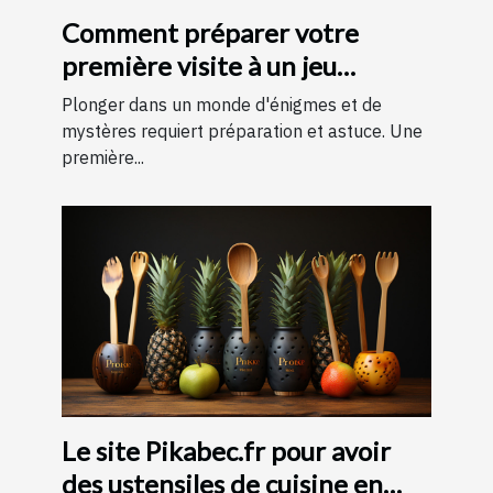
Comment préparer votre
première visite à un jeu
d'évasion : conseils et astuces
Plonger dans un monde d'énigmes et de
pour une expérience
mystères requiert préparation et astuce. Une
première...
mémorable
Le site Pikabec.fr pour avoir
des ustensiles de cuisine en