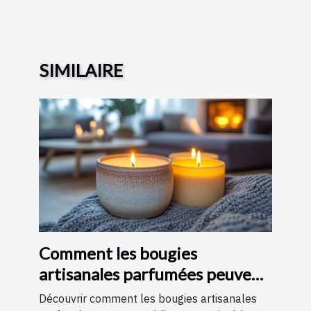
SIMILAIRE
Comment les bougies
artisanales parfumées peuvent
améliorer votre intérieur
Découvrir comment les bougies artisanales