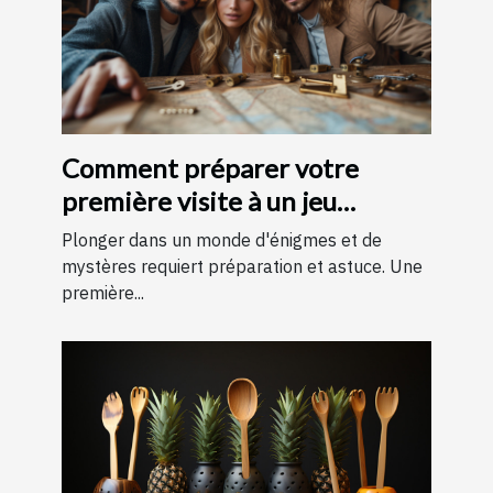
Comment préparer votre
première visite à un jeu
d'évasion : conseils et astuces
Plonger dans un monde d'énigmes et de
pour une expérience
mystères requiert préparation et astuce. Une
première...
mémorable