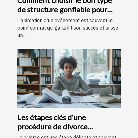
Comment choisir le bon type
de structure gonflable pour
votre événement
L'animation d'un événement est souvent le
point central qui garantit son succès et laisse
un...
Les étapes clés d'une
procédure de divorce
expliquées simplement
Le divorce est une étape délicate et souvent