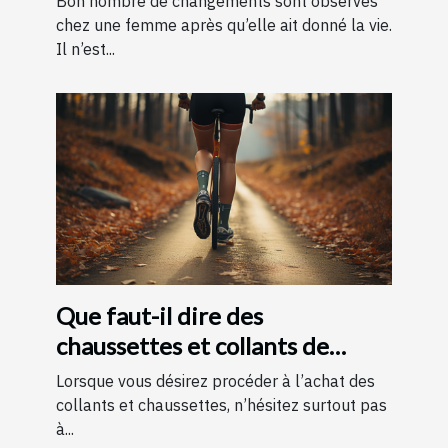
Bon nombre de changements sont observés
chez une femme après qu’elle ait donné la vie.
Il n’est...
Que faut-il dire des
chaussettes et collants de
contention ?
Lorsque vous désirez procéder à l’achat des
collants et chaussettes, n’hésitez surtout pas
à...