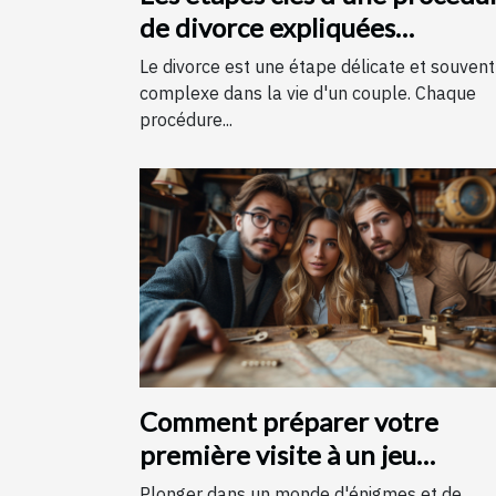
de divorce expliquées
simplement
Le divorce est une étape délicate et souvent
complexe dans la vie d'un couple. Chaque
procédure...
Comment préparer votre
première visite à un jeu
d'évasion : conseils et astuces
Plonger dans un monde d'énigmes et de