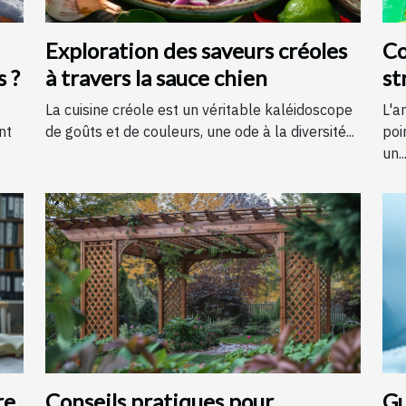
Exploration des saveurs créoles
Co
s ?
à travers la sauce chien
st
é
La cuisine créole est un véritable kaléidoscope
L'a
nt
de goûts et de couleurs, une ode à la diversité...
poi
un..
re
Conseils pratiques pour
Gu