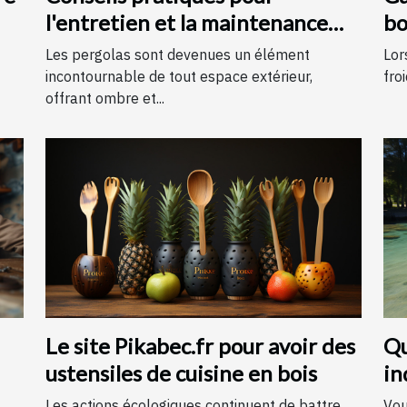
l'entretien et la maintenance
bo
des pergolas
Les pergolas sont devenues un élément
Lor
incontournable de tout espace extérieur,
froi
offrant ombre et...
Le site Pikabec.fr pour avoir des
Qu
ustensiles de cuisine en bois
in
An
Les actions écologiques continuent de battre
Vou