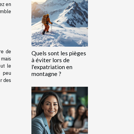
tez en
emble
re de
Quels sont les pièges
, mais
à éviter lors de
ut le
l'expatriation en
t peu
montagne ?
r des