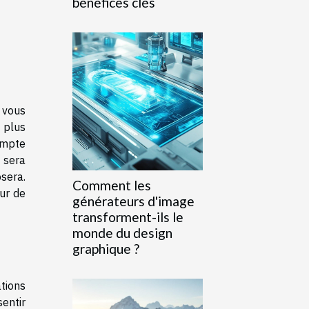
bénéfices clés
c vous
 plus
ompte
e sera
osera.
Comment les
ur de
générateurs d'image
transforment-ils le
monde du design
graphique ?
tions
entir