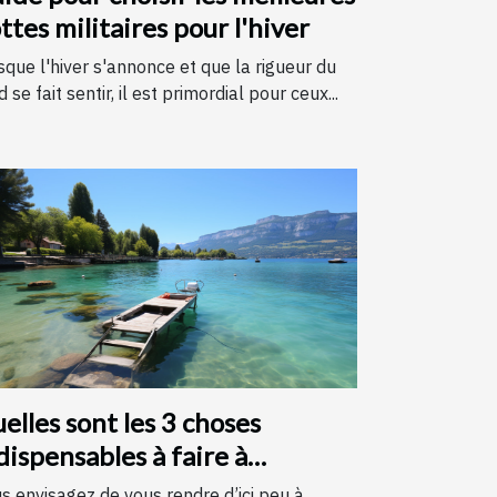
ttes militaires pour l'hiver
sque l'hiver s'annonce et que la rigueur du
d se fait sentir, il est primordial pour ceux...
elles sont les 3 choses
dispensables à faire à
necy ?
s envisagez de vous rendre d’ici peu à