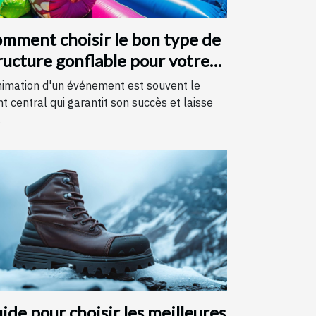
mment choisir le bon type de
ructure gonflable pour votre
vénement
nimation d'un événement est souvent le
nt central qui garantit son succès et laisse
.
ide pour choisir les meilleures