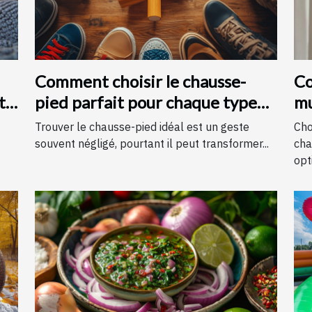
Comment choisir le chausse-
Co
t
pied parfait pour chaque type
mu
de chaussure
c
Trouver le chausse-pied idéal est un geste
Cho
souvent négligé, pourtant il peut transformer...
cha
opti