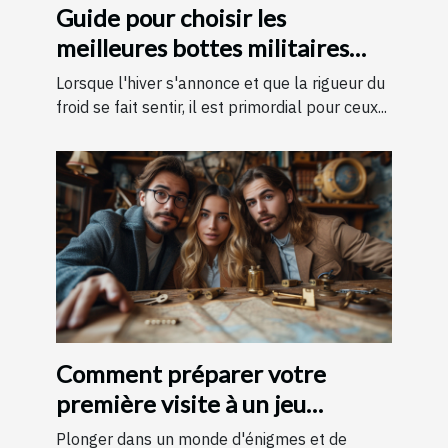
Guide pour choisir les
meilleures bottes militaires
pour l'hiver
Lorsque l'hiver s'annonce et que la rigueur du
froid se fait sentir, il est primordial pour ceux...
Comment préparer votre
première visite à un jeu
d'évasion : conseils et astuces
Plonger dans un monde d'énigmes et de