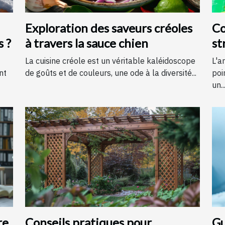
Exploration des saveurs créoles
Co
s ?
à travers la sauce chien
st
é
La cuisine créole est un véritable kaléidoscope
L'a
nt
de goûts et de couleurs, une ode à la diversité...
poi
un..
re
Conseils pratiques pour
Gu