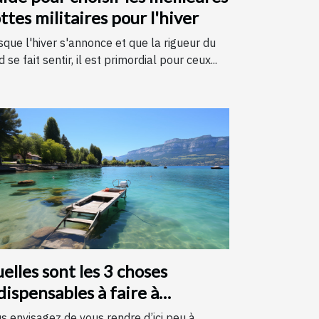
ttes militaires pour l'hiver
sque l'hiver s'annonce et que la rigueur du
d se fait sentir, il est primordial pour ceux...
elles sont les 3 choses
dispensables à faire à
necy ?
s envisagez de vous rendre d’ici peu à