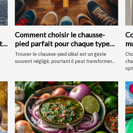
Comment choisir le chausse-
Co
t
pied parfait pour chaque type
mu
de chaussure
c
Trouver le chausse-pied idéal est un geste
Cho
souvent négligé, pourtant il peut transformer...
cha
opti