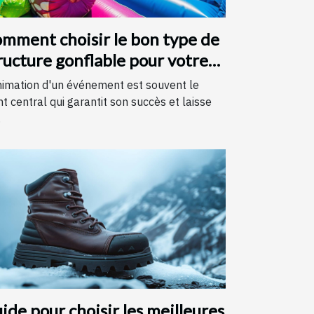
mment choisir le bon type de
ructure gonflable pour votre
vénement
nimation d'un événement est souvent le
nt central qui garantit son succès et laisse
.
ide pour choisir les meilleures