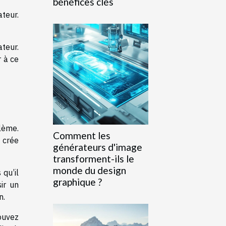
bénéfices clés
ateur.
ateur.
r à ce
blème.
Comment les
e crée
générateurs d'image
transforment-ils le
monde du design
 qu’il
graphique ?
ir un
n.
pouvez