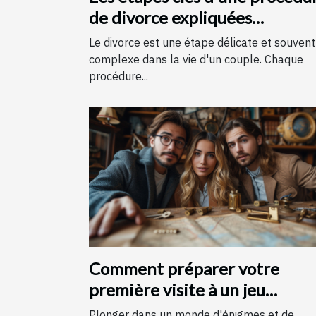
de divorce expliquées
simplement
Le divorce est une étape délicate et souvent
complexe dans la vie d'un couple. Chaque
procédure...
Comment préparer votre
première visite à un jeu
d'évasion : conseils et astuces
Plonger dans un monde d'énigmes et de