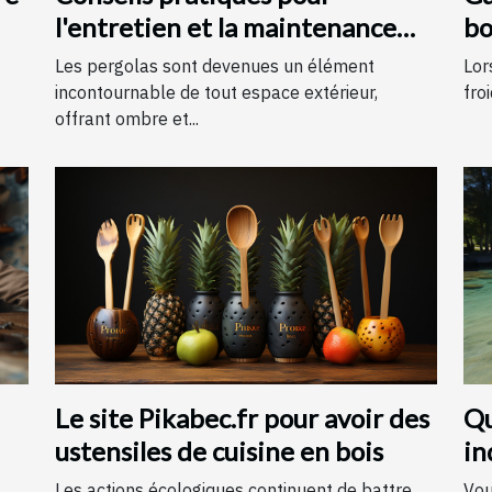
l'entretien et la maintenance
bo
des pergolas
Les pergolas sont devenues un élément
Lor
incontournable de tout espace extérieur,
froi
offrant ombre et...
Le site Pikabec.fr pour avoir des
Qu
ustensiles de cuisine en bois
in
An
Les actions écologiques continuent de battre
Vou