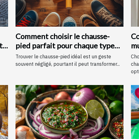
Comment choisir le chausse-
Co
t
pied parfait pour chaque type
mu
de chaussure
c
Trouver le chausse-pied idéal est un geste
Cho
souvent négligé, pourtant il peut transformer...
cha
opti