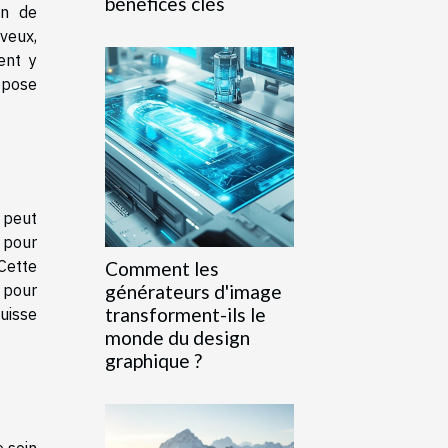
bénéfices clés
in de
veux,
ent y
ropose
 peut
 pour
Cette
Comment les
générateurs d'image
 pour
transforment-ils le
puisse
monde du design
graphique ?