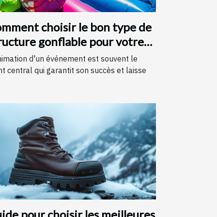
mment choisir le bon type de
ructure gonflable pour votre
vénement
nimation d'un événement est souvent le
nt central qui garantit son succès et laisse
.
ide pour choisir les meilleures