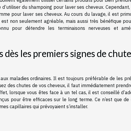
vent également utiliser certains produits pour bien prendre
lé d’utiliser du shampoing pour laver ses cheveux. Cependant, 
mme pour laver ses cheveux. Au cours du lavage, il est primo
est non seulement agréable, mais aussi très bénéfique pou
onnu pour détendre les terminaisons nerveuses et amél
 dès les premiers signes de chut
ux maladies ordinaires. Il est toujours préférable de les pré
quez des chutes de vos cheveux, il faut immédiatement prendr
ffet, lorsque vous êtes face à un tel cas, il est conseillé d’a
onçus pour être efficaces sur le long terme. Ce n’est que de 
es capillaires qui prévoyaient s’installer.