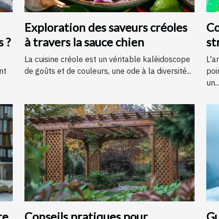
Exploration des saveurs créoles
Co
s ?
à travers la sauce chien
st
é
La cuisine créole est un véritable kaléidoscope
L'a
nt
de goûts et de couleurs, une ode à la diversité...
poi
un..
re
Conseils pratiques pour
Gu