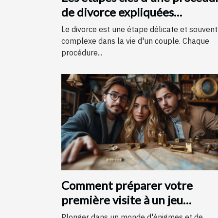
de divorce expliquées
simplement
Le divorce est une étape délicate et souvent
complexe dans la vie d'un couple. Chaque
procédure...
Comment préparer votre
première visite à un jeu
d'évasion : conseils et astuces
Plonger dans un monde d'énigmes et de