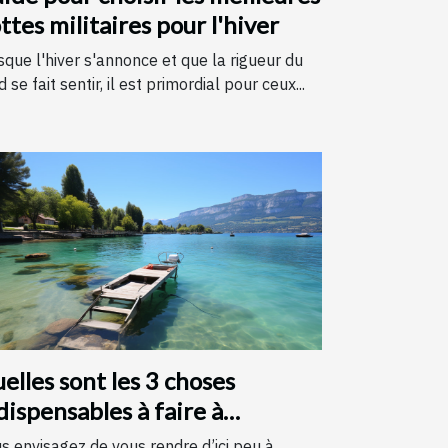
ttes militaires pour l'hiver
sque l'hiver s'annonce et que la rigueur du
d se fait sentir, il est primordial pour ceux...
elles sont les 3 choses
dispensables à faire à
necy ?
s envisagez de vous rendre d’ici peu à