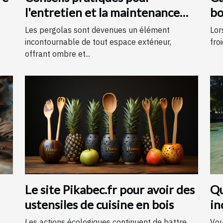
l'entretien et la maintenance
bo
des pergolas
Les pergolas sont devenues un élément
Lor
incontournable de tout espace extérieur,
froi
offrant ombre et...
Le site Pikabec.fr pour avoir des
Qu
ustensiles de cuisine en bois
in
An
Les actions écologiques continuent de battre
Vou