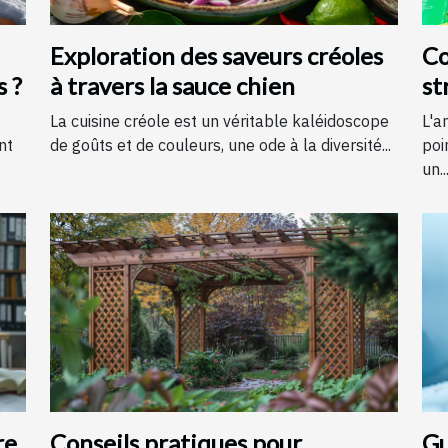
Exploration des saveurs créoles
Co
s ?
à travers la sauce chien
st
é
La cuisine créole est un véritable kaléidoscope
L'a
nt
de goûts et de couleurs, une ode à la diversité...
poi
un..
re
Conseils pratiques pour
Gu