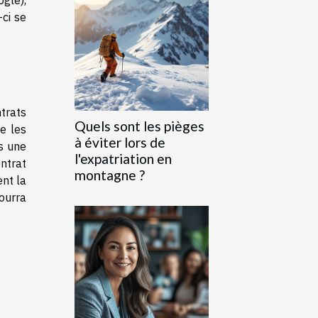
gle),
ci se
trats
Quels sont les pièges
e les
à éviter lors de
s une
l'expatriation en
ntrat
montagne ?
ent la
pourra