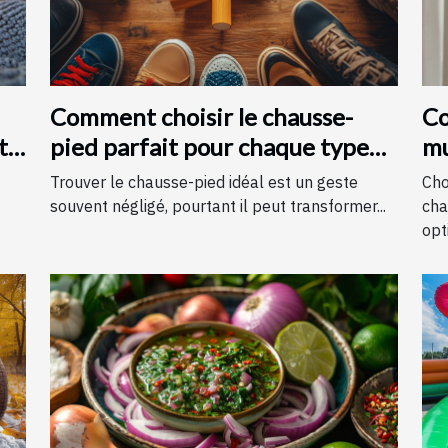
Comment choisir le chausse-
Co
t
pied parfait pour chaque type
mu
de chaussure
c
Trouver le chausse-pied idéal est un geste
Cho
souvent négligé, pourtant il peut transformer...
cha
opti