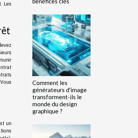
bénéfices clés
. Les
rêt
devez
sieurs
munir
ntrat
trats
 Vous
Comment les
générateurs d'image
transforment-ils le
monde du design
graphique ?
st un
tions