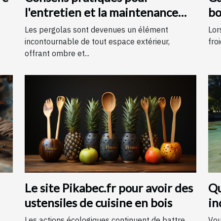
l'entretien et la maintenance
bo
des pergolas
Les pergolas sont devenues un élément
Lor
incontournable de tout espace extérieur,
froi
offrant ombre et...
Le site Pikabec.fr pour avoir des
Qu
ustensiles de cuisine en bois
in
An
Les actions écologiques continuent de battre
Vou