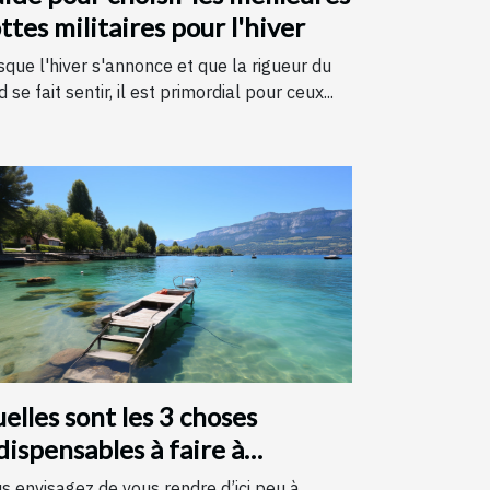
ttes militaires pour l'hiver
sque l'hiver s'annonce et que la rigueur du
d se fait sentir, il est primordial pour ceux...
elles sont les 3 choses
dispensables à faire à
necy ?
s envisagez de vous rendre d’ici peu à