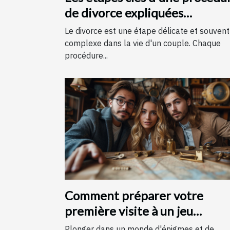
de divorce expliquées
simplement
Le divorce est une étape délicate et souvent
complexe dans la vie d'un couple. Chaque
procédure...
Comment préparer votre
première visite à un jeu
d'évasion : conseils et astuces
Plonger dans un monde d'énigmes et de