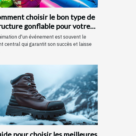
mment choisir le bon type de
ructure gonflable pour votre
vénement
nimation d'un événement est souvent le
nt central qui garantit son succès et laisse
.
ide pour choisir les meilleures