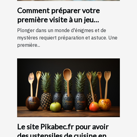
Comment préparer votre
première visite à un jeu
d'évasion : conseils et astuces
Plonger dans un monde d'énigmes et de
pour une expérience
mystères requiert préparation et astuce. Une
première...
mémorable
Le site Pikabec.fr pour avoir
des ustensiles de cuisine en