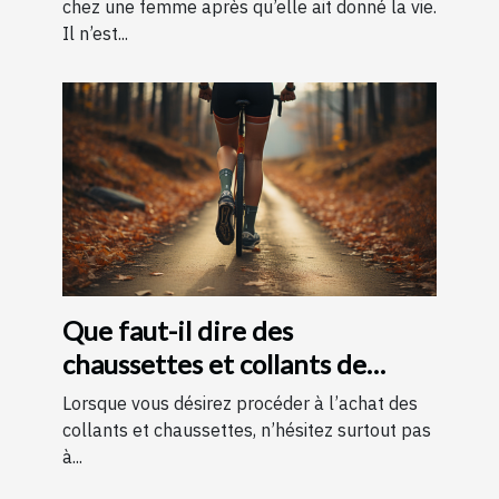
chez une femme après qu’elle ait donné la vie.
Il n’est...
Que faut-il dire des
chaussettes et collants de
contention ?
Lorsque vous désirez procéder à l’achat des
collants et chaussettes, n’hésitez surtout pas
à...