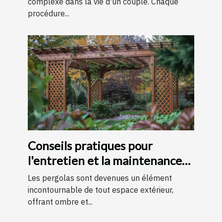
complexe dans la vie d'un couple. Chaque
procédure...
Conseils pratiques pour
l'entretien et la maintenance
des pergolas
Les pergolas sont devenues un élément
incontournable de tout espace extérieur,
offrant ombre et...