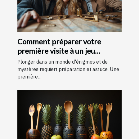
Comment préparer votre
première visite à un jeu
d'évasion : conseils et astuces
Plonger dans un monde d'énigmes et de
pour une expérience
mystères requiert préparation et astuce. Une
première...
mémorable