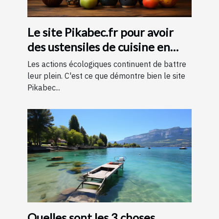
Le site Pikabec.fr pour avoir
des ustensiles de cuisine en
bois
Les actions écologiques continuent de battre
leur plein. C'est ce que démontre bien le site
Pikabec...
Quelles sont les 3 choses