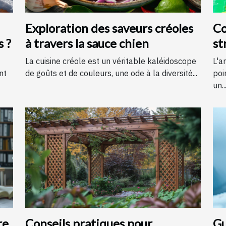
Exploration des saveurs créoles
Co
s ?
à travers la sauce chien
st
é
La cuisine créole est un véritable kaléidoscope
L'a
nt
de goûts et de couleurs, une ode à la diversité...
poi
un..
re
Conseils pratiques pour
Gu