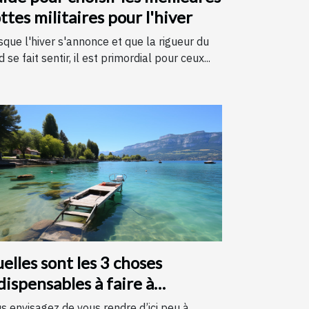
ttes militaires pour l'hiver
sque l'hiver s'annonce et que la rigueur du
d se fait sentir, il est primordial pour ceux...
elles sont les 3 choses
dispensables à faire à
necy ?
s envisagez de vous rendre d’ici peu à