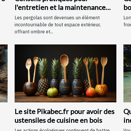
l'entretien et la maintenance
bo
des pergolas
Les pergolas sont devenues un élément
Lor
incontournable de tout espace extérieur,
froi
offrant ombre et...
Le site Pikabec.fr pour avoir des
Qu
ustensiles de cuisine en bois
in
An
Les actions écologiques continuent de battre
Vou