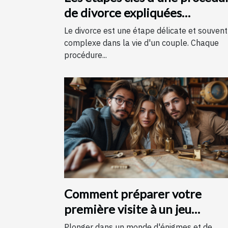
de divorce expliquées
simplement
Le divorce est une étape délicate et souvent
complexe dans la vie d'un couple. Chaque
procédure...
Comment préparer votre
première visite à un jeu
d'évasion : conseils et astuces
Plonger dans un monde d'énigmes et de