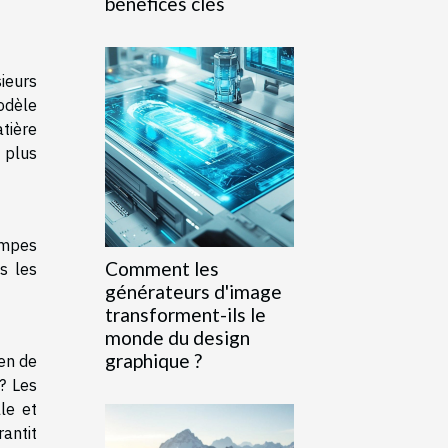
bénéfices clés
ieurs
odèle
tière
 plus
ampes
Comment les
s les
générateurs d'image
transforment-ils le
monde du design
graphique ?
en de
? Les
le et
rantit