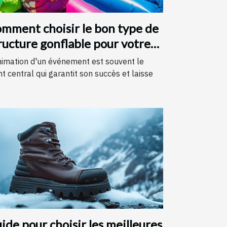
mment choisir le bon type de
ructure gonflable pour votre
vénement
nimation d'un événement est souvent le
nt central qui garantit son succès et laisse
.
ide pour choisir les meilleures