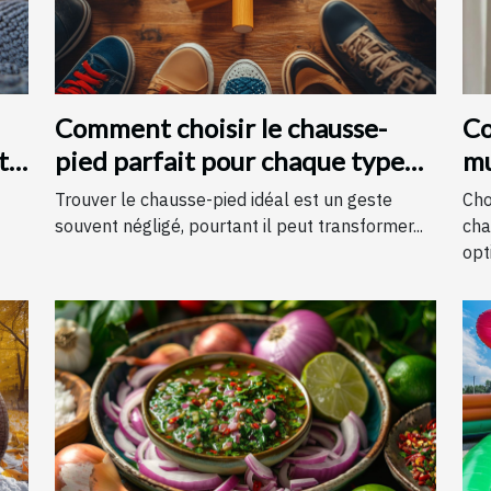
Comment choisir le chausse-
Co
t
pied parfait pour chaque type
mu
de chaussure
c
Trouver le chausse-pied idéal est un geste
Cho
souvent négligé, pourtant il peut transformer...
cha
opti