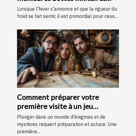
pour l'hiver
Lorsque l'hiver s'annonce et que la rigueur du
froid se fait sentir, il est primordial pour ceux...
Comment préparer votre
première visite à un jeu
d'évasion : conseils et astuces
Plonger dans un monde d'énigmes et de
pour une expérience
mystères requiert préparation et astuce. Une
première...
mémorable