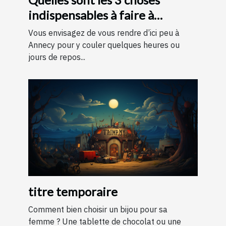
indispensables à faire à
Annecy ?
Vous envisagez de vous rendre d’ici peu à
Annecy pour y couler quelques heures ou
jours de repos...
titre temporaire
Comment bien choisir un bijou pour sa
femme ? Une tablette de chocolat ou une