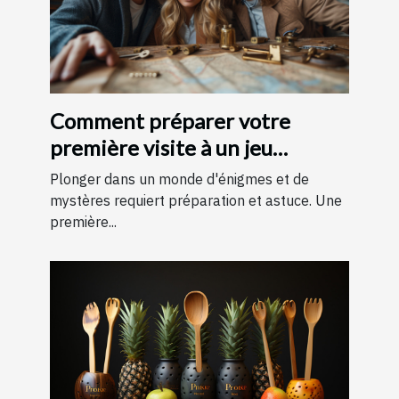
Comment préparer votre
première visite à un jeu
d'évasion : conseils et astuces
Plonger dans un monde d'énigmes et de
pour une expérience
mystères requiert préparation et astuce. Une
première...
mémorable