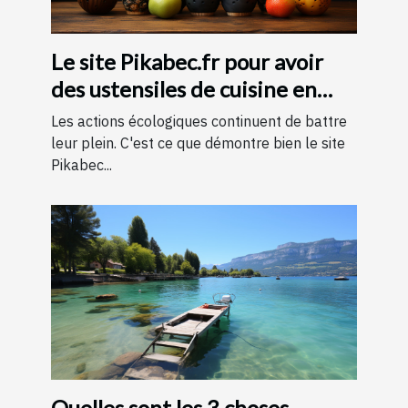
Le site Pikabec.fr pour avoir
des ustensiles de cuisine en
bois
Les actions écologiques continuent de battre
leur plein. C'est ce que démontre bien le site
Pikabec...
Quelles sont les 3 choses