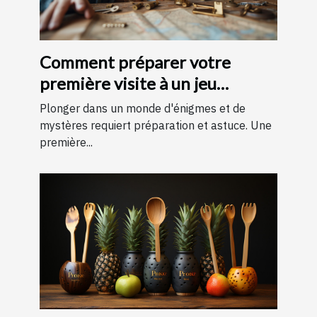
Comment préparer votre
première visite à un jeu
d'évasion : conseils et astuces
Plonger dans un monde d'énigmes et de
pour une expérience
mystères requiert préparation et astuce. Une
première...
mémorable