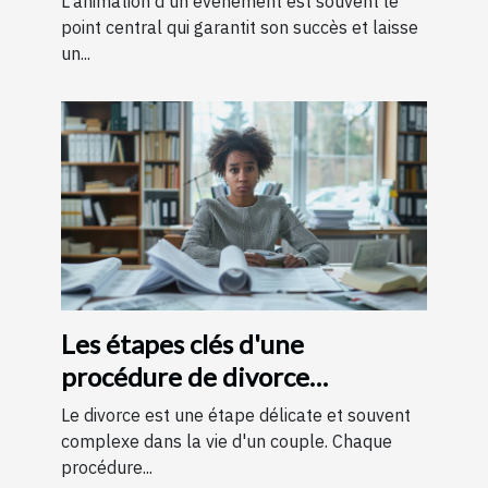
L'animation d'un événement est souvent le
point central qui garantit son succès et laisse
un...
Les étapes clés d'une
procédure de divorce
expliquées simplement
Le divorce est une étape délicate et souvent
complexe dans la vie d'un couple. Chaque
procédure...