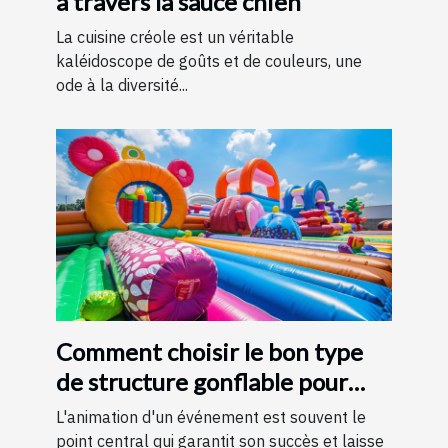
à travers la sauce chien
La cuisine créole est un véritable
kaléidoscope de goûts et de couleurs, une
ode à la diversité...
Comment choisir le bon type
de structure gonflable pour
votre événement
L'animation d'un événement est souvent le
point central qui garantit son succès et laisse