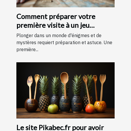
Comment préparer votre
première visite à un jeu
d'évasion : conseils et astuces
Plonger dans un monde d'énigmes et de
pour une expérience
mystères requiert préparation et astuce. Une
première...
mémorable
Le site Pikabec.fr pour avoir