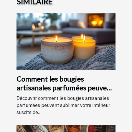
SIMILAIRE
Comment les bougies
artisanales parfumées peuvent
améliorer votre intérieur
Découvrir comment les bougies artisanales
parfumées peuvent sublimer votre intérieur
suscite de...