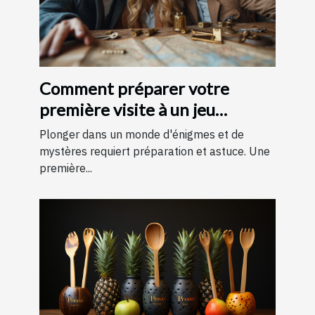
Comment préparer votre
première visite à un jeu
d'évasion : conseils et astuces
Plonger dans un monde d'énigmes et de
pour une expérience
mystères requiert préparation et astuce. Une
première...
mémorable