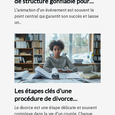
de structure gonflable pour
votre événement
L'animation d'un événement est souvent le
point central qui garantit son succès et laisse
un...
Les étapes clés d'une
procédure de divorce
expliquées simplement
Le divorce est une étape délicate et souvent
complexe dans la vie d'un couple. Chaque