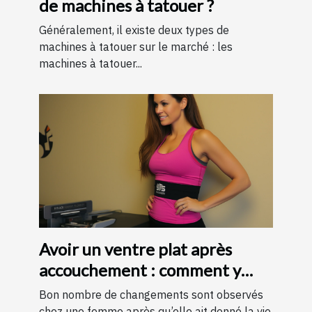
de machines à tatouer ?
Généralement, il existe deux types de
machines à tatouer sur le marché : les
machines à tatouer...
Avoir un ventre plat après
accouchement : comment y
parvenir ?
Bon nombre de changements sont observés
chez une femme après qu’elle ait donné la vie.