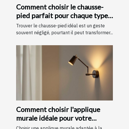
Comment choisir le chausse-
pied parfait pour chaque type
de chaussure
Trouver le chausse-pied idéal est un geste
souvent négligé, pourtant il peut transformer...
Comment choisir l'applique
murale idéale pour votre
chambre
Choisir une applique murale adaptée à la