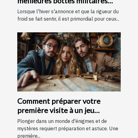
meilleures bottes militaires
pour l'hiver
Lorsque l'hiver s'annonce et que la rigueur du
froid se fait sentir, il est primordial pour ceux...
Comment préparer votre
première visite à un jeu
d'évasion : conseils et astuces
Plonger dans un monde d'énigmes et de
pour une expérience
mystères requiert préparation et astuce. Une
première...
mémorable