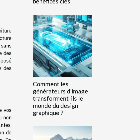
bénéfices clés
iture
cture
s sans
re des
mposé
s des
Comment les
générateurs d'image
transforment-ils le
monde du design
e vos
graphique ?
ou non
ntes,
ion de