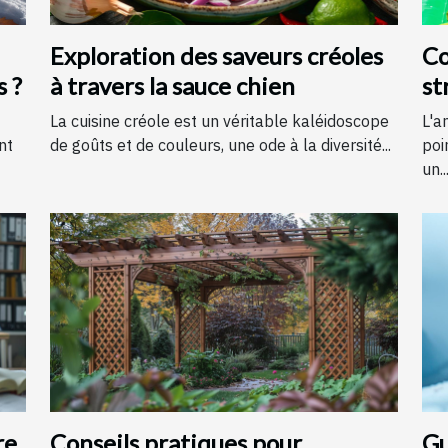
Exploration des saveurs créoles
Co
s ?
à travers la sauce chien
st
é
La cuisine créole est un véritable kaléidoscope
L'a
nt
de goûts et de couleurs, une ode à la diversité...
poi
un..
re
Conseils pratiques pour
Gu