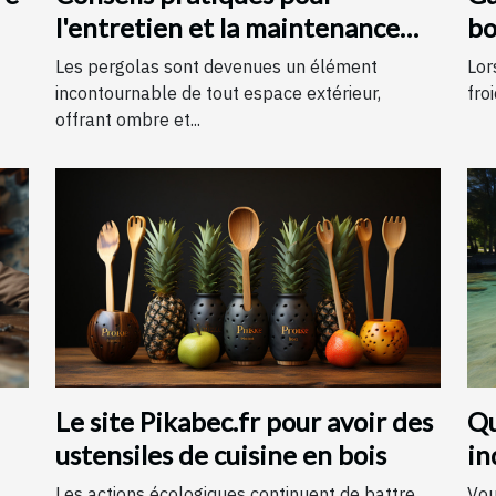
l'entretien et la maintenance
bo
des pergolas
Les pergolas sont devenues un élément
Lor
incontournable de tout espace extérieur,
froi
offrant ombre et...
Le site Pikabec.fr pour avoir des
Qu
ustensiles de cuisine en bois
in
An
Les actions écologiques continuent de battre
Vou