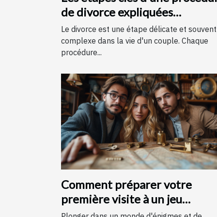
de divorce expliquées
simplement
Le divorce est une étape délicate et souvent
complexe dans la vie d'un couple. Chaque
procédure...
Comment préparer votre
première visite à un jeu
d'évasion : conseils et astuces
Plonger dans un monde d'énigmes et de