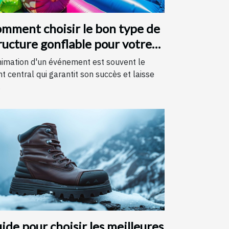
mment choisir le bon type de
ructure gonflable pour votre
vénement
nimation d'un événement est souvent le
nt central qui garantit son succès et laisse
.
ide pour choisir les meilleures