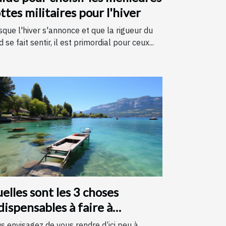
ttes militaires pour l'hiver
sque l'hiver s'annonce et que la rigueur du
d se fait sentir, il est primordial pour ceux...
elles sont les 3 choses
dispensables à faire à
necy ?
s envisagez de vous rendre d’ici peu à