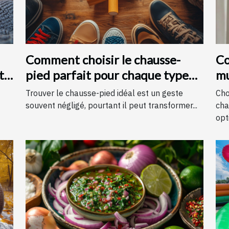
Comment choisir le chausse-
Co
t
pied parfait pour chaque type
mu
de chaussure
c
Trouver le chausse-pied idéal est un geste
Cho
souvent négligé, pourtant il peut transformer...
cha
opti