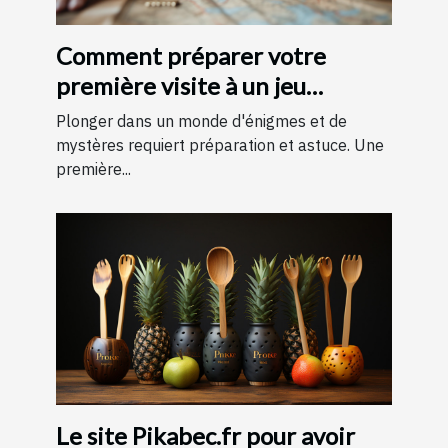
Comment préparer votre
première visite à un jeu
d'évasion : conseils et astuces
Plonger dans un monde d'énigmes et de
pour une expérience
mystères requiert préparation et astuce. Une
première...
mémorable
Le site Pikabec.fr pour avoir