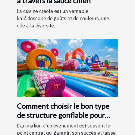
à travers la sauce chien
La cuisine créole est un véritable
kaléidoscope de goûts et de couleurs, une
ode à la diversité...
Comment choisir le bon type
de structure gonflable pour
votre événement
L'animation d'un événement est souvent le
point central qui garantit son succès et laisse