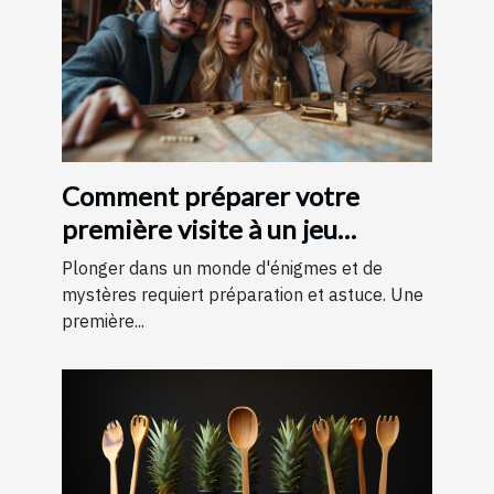
Comment préparer votre
première visite à un jeu
d'évasion : conseils et astuces
Plonger dans un monde d'énigmes et de
pour une expérience
mystères requiert préparation et astuce. Une
première...
mémorable