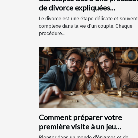
de divorce expliquées
simplement
Le divorce est une étape délicate et souvent
complexe dans la vie d'un couple. Chaque
procédure...
Comment préparer votre
première visite à un jeu
d'évasion : conseils et astuces
Plonger dans un monde d'énigmes et de