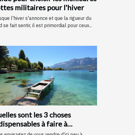
ttes militaires pour l'hiver
sque l'hiver s'annonce et que la rigueur du
d se fait sentir, il est primordial pour ceux...
elles sont les 3 choses
dispensables à faire à
necy ?
s envisagez de vous rendre d’ici peu à