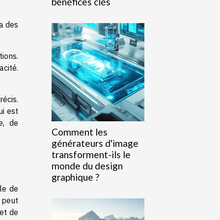
bénéfices clés
a des
ions.
cité.
écis.
ui est
e, de
Comment les
générateurs d'image
transforment-ils le
monde du design
graphique ?
ule de
 peut
 et de