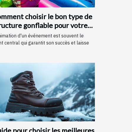
mment choisir le bon type de
ructure gonflable pour votre
vénement
nimation d'un événement est souvent le
nt central qui garantit son succès et laisse
.
ide pour choisir les meilleures