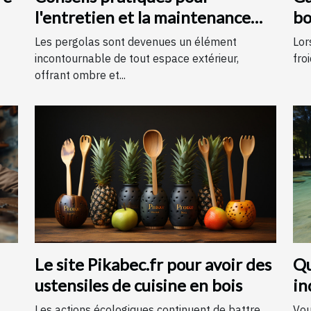
l'entretien et la maintenance
bo
des pergolas
Les pergolas sont devenues un élément
Lor
incontournable de tout espace extérieur,
froi
offrant ombre et...
Le site Pikabec.fr pour avoir des
Qu
ustensiles de cuisine en bois
in
An
Les actions écologiques continuent de battre
Vou