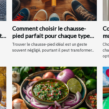
Comment choisir le chausse-
Co
t
pied parfait pour chaque type
mu
de chaussure
c
Trouver le chausse-pied idéal est un geste
Cho
souvent négligé, pourtant il peut transformer...
cha
opti