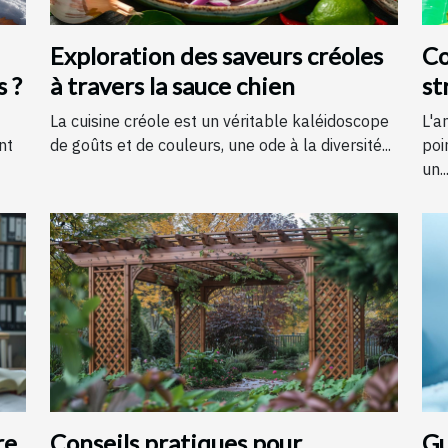
Exploration des saveurs créoles
Co
s ?
à travers la sauce chien
st
é
La cuisine créole est un véritable kaléidoscope
L'a
nt
de goûts et de couleurs, une ode à la diversité...
poi
un..
re
Conseils pratiques pour
Gu