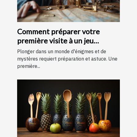
Comment préparer votre
première visite à un jeu
d'évasion : conseils et astuces
Plonger dans un monde d'énigmes et de
pour une expérience
mystères requiert préparation et astuce. Une
première...
mémorable