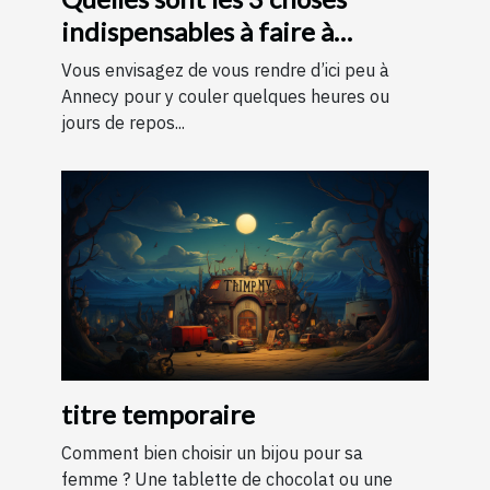
indispensables à faire à
Annecy ?
Vous envisagez de vous rendre d’ici peu à
Annecy pour y couler quelques heures ou
jours de repos...
titre temporaire
Comment bien choisir un bijou pour sa
femme ? Une tablette de chocolat ou une