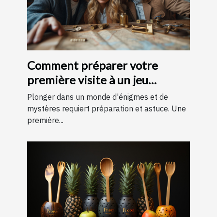
Comment préparer votre
première visite à un jeu
d'évasion : conseils et astuces
Plonger dans un monde d'énigmes et de
pour une expérience
mystères requiert préparation et astuce. Une
première...
mémorable