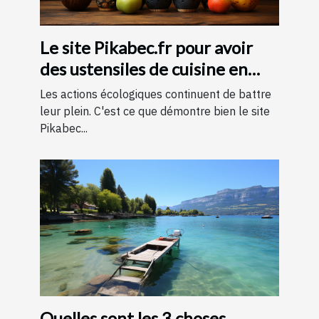
Le site Pikabec.fr pour avoir
des ustensiles de cuisine en
bois
Les actions écologiques continuent de battre
leur plein. C'est ce que démontre bien le site
Pikabec...
Quelles sont les 3 choses