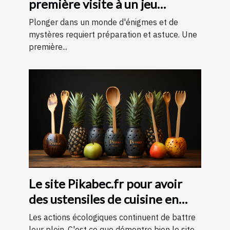
première visite à un jeu
d'évasion : conseils et astuces
Plonger dans un monde d'énigmes et de
pour une expérience
mystères requiert préparation et astuce. Une
première...
mémorable
Le site Pikabec.fr pour avoir
des ustensiles de cuisine en
bois
Les actions écologiques continuent de battre
leur plein. C'est ce que démontre bien le site